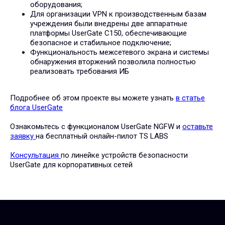
оборудования;
Для организации VPN к производственным базам
учреждения были внедрены две аппаратные
платформы UserGate С150, обеспечивающие
безопасное и стабильное подключение;
Ваша электронная почта
Функциональность межсетевого экрана и системы
обнаружения вторжений позволила полностью
реализовать требования ИБ
Я согласен на обработку
персональных данных
Подробнее об этом проекте вы можете узнать
в статье
Я согласен получать
полезную рассылк
у
блога UserGate
Ознакомьтесь с функционалом UserGate NGFW и
оставьте
ОТПРАВИТЬ
заявку
на бесплатный онлайн-пилот TS LABS
Консультация
по линейке устройств безопасности
UserGate для корпоративных сетей
РЕШЕНИЯ
TS Scan
TS Labs
SPANcheck