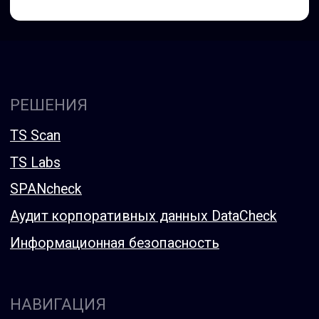
ЭКОСИСТЕМА
Мультивендорная техническая поддержка
Бесплатный учебный портал TS University
Авторизованный учебный центр NTC
Системный интегратор для коммерческих
и государственных организаций
sales@tssolution.ru
+7 (800) 600-76-91
Политика конфиденциальности
Сведения об организации