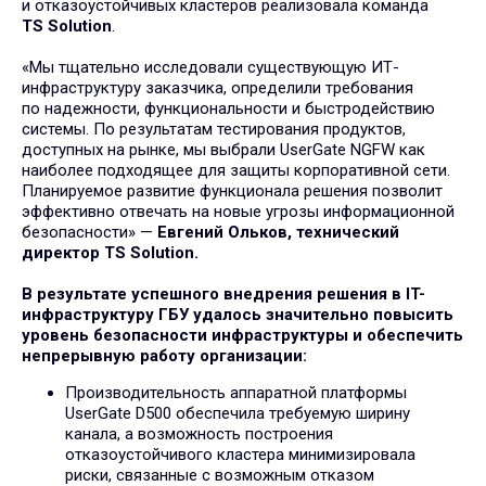
и отказоустойчивых кластеров реализовала команда
TS Solution
.
«Мы тщательно исследовали существующую ИТ-
инфраструктуру заказчика, определили требования
по надежности, функциональности и быстродействию
системы. По результатам тестирования продуктов,
доступных на рынке, мы выбрали UserGate NGFW как
наиболее подходящее для защиты корпоративной сети.
Планируемое развитие функционала решения позволит
эффективно отвечать на новые угрозы информационной
безопасности» —
Евгений Ольков, технический
директор TS Solution.
В результате успешного внедрения решения в IT-
инфраструктуру ГБУ удалось значительно повысить
уровень безопасности инфраструктуры и обеспечить
непрерывную работу организации:
Производительность аппаратной платформы
UserGate D500 обеспечила требуемую ширину
канала, а возможность построения
Подпишитесь на рассылку
отказоустойчивого кластера минимизировала
полезных материалов и событий.
риски, связанные с возможным отказом
Оставайтесь с нами на связи!