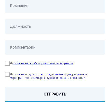
Я согласен получать
полезную рассылк
у
Компания
ОТПРАВИТЬ
Должность
РЕШЕНИЯ
Комментарий
TS Scan
TS Labs
SPANcheck
Я
согласен на обработку персональных данных
Аудит корпоративных данных DataCheck
Я
согласен получать спец. предложения и уведомления о
Информационная безопасность
мероприятиях, вебинарах, курсах и новостях компании
НАВИГАЦИЯ
ОТПРАВИТЬ
Блог
Вендоры