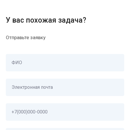
У вас похожая задач а?
Отправьте заявку
ФИО
Подпишитесь на рассылку
полезных материалов и событий.
Оставайтесь с нами на связи!
Электронная почта
Ваша электронная почта
+7(000)000-0000
Я согласен на обработку
персональных данных