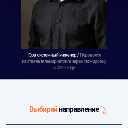
Юра, системный инженер /
Перевёлся
из отдела телемаркетинга через стажировку
в 2023 году
Выбирай
направление