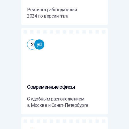
Рейтинга работодателей
2024 по версии hh.ru
Подпишитесь на рассылку
полезных материалов и событий.
Оставайтесь с нами на связи!
2
1
Ваша электронная почта
Я согласен на обработку
персональных данных
Современные офисы
Я согласен получать
полезную рассылк
у
С удобным расположением
в Москве и Санкт-Петербурге
ОТПРАВИТЬ