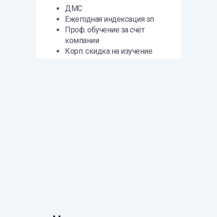
ДМС
Контакты
Ежегодная индексация зп
Вакансии
Проф. обучение за счёт
Стажировка
компании
Корп. скидка на изучение
английского языка
ЭКОСИСТЕМА
Мультивендорная техническая поддержка
Бесплатный учебный портал TS University
Авторизованный учебный центр NTC
Системный интегратор для коммерческих
и государственных организаций
sales@tssolution.ru