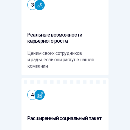
3
1
РЕШЕНИЯ
TS Scan
TS Labs
Реальные возможности
SPANcheck
карьерного роста
Аудит корпоративных данных DataCheck
Информационная безопасность
Ценим своих сотрудников
и рады, если они растут в нашей
компании
НАВИГАЦИЯ
Блог
Вендоры
Мероприятия
4
1
Связаться с директором
Расширенный социальный пакет
О КОМПАНИИ
О компании