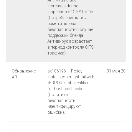
increases during
inspection of CIFS traffic
(Потребление карты
памяти шлюза
безопасности в случае
поддержки блейда
Антивирус возрастает
в период контроля CIFS
трафика).
Обновление
sk106196 — Policy
31 мая 2015
# 1
installation might fail with
«ERROR: stab identifier
for host redefined»
(Политики
безопасности
идентифицируют
ошибки).