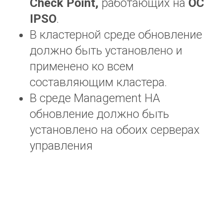
Check
Point
,
работающих на
ОС
О компании
IPSO
.
Контакты
Вакансии
В кластерной среде обновление
Стажировка
должно быть установлено и
применено ко всем
ЭКОСИСТЕМА
составляющим кластера.
Мультивендорная техническая поддержка
В среде Management HA
Бесплатный учебный портал TS University
обновление должно быть
Авторизованный учебный центр NTC
установлено на обоих серверах
Системный интегратор для коммерческих
и государственных организаций
управления
sales@tssolution.ru