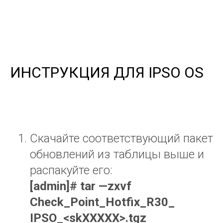
Подпишитесь на рассылку
полезных материалов и событий.
Оставайтесь с нами на связи!
ИНСТРУКЦИЯ ДЛЯ IPSO OS
Ваша электронная почта
Скачайте соответствующий пакет
обновлений из таблицы выше и
Я согласен на обработку
персональных данных
распакуйте его:
Я согласен получать
полезную рассылк
у
[
admin
]#
tar
—
zxvf
ОТПРАВИТЬ
Check
_
Point
_
Hotfix
_
R
30_
IPSO
_<
skXXXXX
>.
tgz