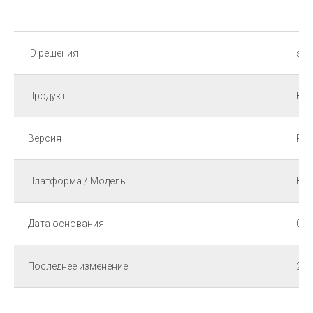
ID решения
sk1
Продукт
Все
Версия
R77
Платформа / Модель
Все
Дата основания
09-
Последнее изменение
25-