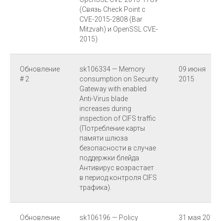
(Связь Check Point с
CVE-2015-2808 (Bar
Mitzvah) и OpenSSL CVE-
2015)
Обновление
sk106334 — Memory
09 июня
# 2
consumption on Security
2015
Gateway with enabled
Anti-Virus blade
increases during
inspection of CIFS traffic
(Потребление карты
памяти шлюза
безопасности в случае
поддержки блейда
Антивирус возрастает
в период контроля CIFS
трафика).
Обновление
sk106196 — Policy
31 мая 2015