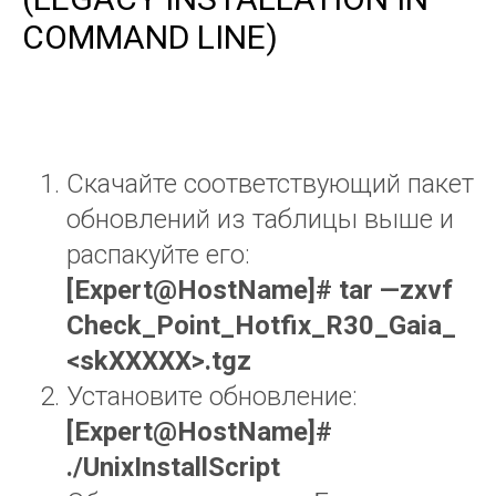
COMMAND LINE)
Скачайте соответствующий пакет
обновлений из таблицы выше и
распакуйте его:
[
Expert
@
HostName
]#
tar
—
zxvf
Check
_
Point
_
Hotfix
_
R
30_
Gaia
_
<
skXXXXX
>.
tgz
Установите обновление:
[
Expert
@
HostName
]#
./
UnixInstallScript