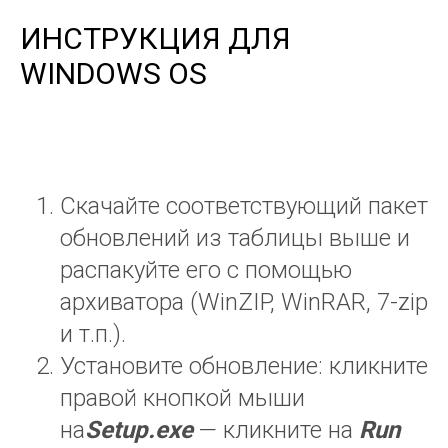
+7 (800) 600-76-91
ИНСТРУКЦИЯ ДЛЯ
WINDOWS OS
Политика конфиденциальности
Сведения об организации
© 2026 ООО ТС Солюшен
Скачайте соответствующий пакет
обновлений из таблицы выше и
распакуйте его с помощью
архиватора (WinZIP, WinRAR, 7-zip
и т.п.).
Установите обновление: кликните
правой кнопкой мыши
на
Setup
.
exe
— кликните на
Run