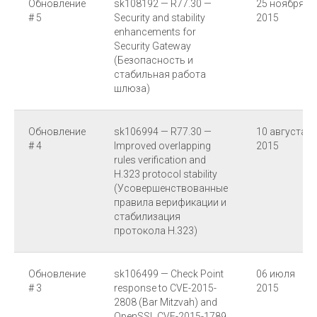
Обновление
sk108192 — R77.30 —
25 ноября
# 5
Security and stability
2015
enhancements for
Security Gateway
(Безопасность и
стабильная работа
шлюза)
Обновление
sk106994 — R77.30 —
10 августа
# 4
Improved overlapping
2015
rules verification and
H.323 protocol stability
(Усовершенствованные
правила верификации и
стабилизация
протокола H.323)
Обновление
sk106499 — Check Point
06 июля
# 3
response to CVE-2015-
2015
2808 (Bar Mitzvah) and
OpenSSL CVE-2015-1789