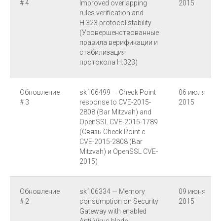
# 4
Improved overlapping
2015
rules verification and
H.323 protocol stability
(Усовершенствованные
правила верификации и
стабилизация
протокола H.323)
Обновление
sk106499 — Check Point
06 июля
# 3
response to CVE-2015-
2015
2808 (Bar Mitzvah) and
OpenSSL CVE-2015-1789
(Связь Check Point с
CVE-2015-2808 (Bar
Mitzvah) и OpenSSL CVE-
2015)
Обновление
sk106334 — Memory
09 июня
# 2
consumption on Security
2015
Gateway with enabled
Anti-Virus blade