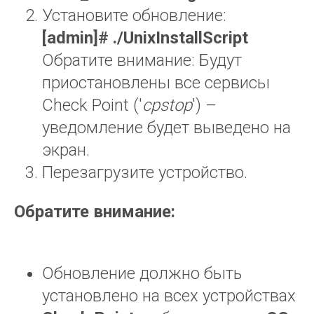
Установите обновление:
[
admin
]# ./
UnixInstallScript
РЕШЕНИЯ
Обратите внимание: Будут
TS Scan
TS Labs
приостановлены все сервисы
SPANcheck
Check Point ('
cpstop
') –
Аудит корпоративных данных DataCheck
уведомление будет выведено на
Информационная безопасность
экран.
Перезагрузите устройство.
НАВИГАЦИЯ
Блог
Обратите внимание:
Вендоры
Мероприятия
Связаться с директором
Обновление должно быть
установлено на всех устройствах
О КОМПАНИИ