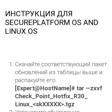
ИНСТРУКЦИЯ ДЛЯ
SECUREPLATFORM OS AND
LINUX OS
Скачайте соответствующий пакет
обновлений из таблицы выше и
распакуйте его:
[
Expert
@
HostName
]#
tar
—
zxvf
Check
_
Point
_
Hotfix
_
R
30_
Linux
_<
skXXXXX
>.
tgz