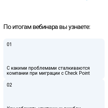
Функциональные возможности решений
RUSPOINT
05
Сценарии их применения
в инфраструктуре
В финале вебинара среди самых
внимательных зрителей будет разыгран
ценный приз от TS Solution
Кому обязательно