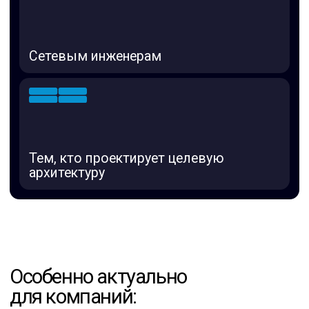
Часто задаваемые
вопросы (FAQ)
Будет ли запись вебинара?
Да, зарегистрированные участники
получат запись и материалы после
мероприятия.
Можно ли зарегистрировать сразу
несколько человек от компании?
Да, конечно. Заполните форму
регистрации на каждого участника, чтобы
все получили ссылку на вебинар
и материалы
Подойдёт ли, если мы только
думаем о миграции?