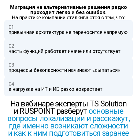
По итогам вебинара вы узнаете:
01
С какими проблемами сталкиваются
компании при миграции с Check Point
02
Как избежать критичных ошибок
при переходе
03
Как использовать проект
TS Rate
для самостоятельного сравнения
решений
04