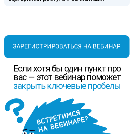
на протяжении всего вебинара. Условия
розыгрыша будут объявлены в начале
эфира.
Подберём и внедрим RusPoint
под требования вашей
инфраструктуры
Специалисты TS Solution помогут
выбрать оптимальную модель
RusPoint
Спроектируем архитектуру и внедрим
NGFW с учётом требований бизнеса
и регуляторов
ОСТАВИТЬ ЗАЯВКУ