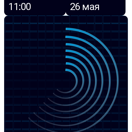
Виталий Дмитриев
системный инженер TS Solution
Сергей Слепков
руководитель проекта RUSPOINT
Александр Поляков
коммерческий директор RUSPOINT
ЗАРЕГИСТРИРОВАТЬСЯ НА ВЕБИНАР