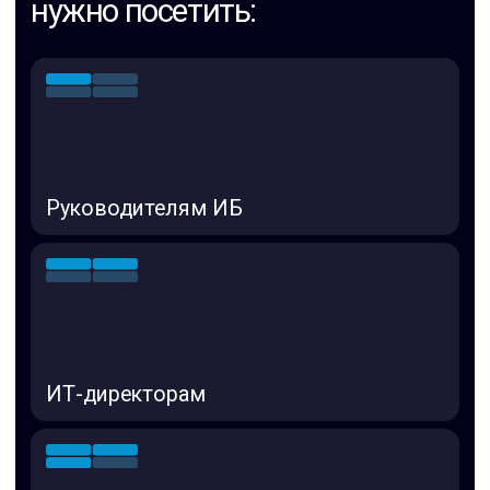
[04]
с распределённой сетью, сложными
сценариями доступа и сегментации
ЗАРЕГИСТРИРОВАТЬСЯ НА ВЕБИНАР
Если хотя бы один пункт про
вас — этот вебинар поможет
закрыть ключевые пробелы