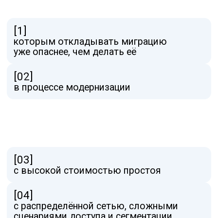
Да. Это как раз тот этап, когда важно
понять риски.
Будет ли практическая часть?
Да. Будет разбор реальных сценариев
и продуктовая часть.
Можно ли после
вебинара обсудить
свой запрос отдельно?
Да. После вебинара можно будет
обратиться к специалистам TS Solution
за консультацией и обсуждением своего
запроса.
Как принять участие
в розыгрыше приза?
Для участия в розыгрыше необходимо
быть активным слушателем