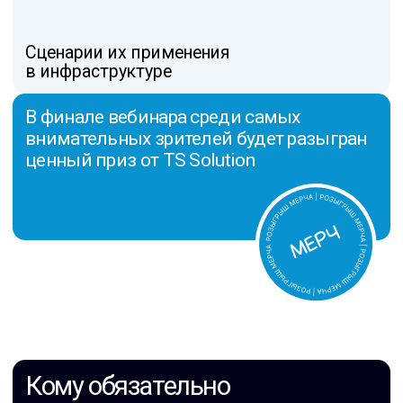
Тем, кто проектирует целевую
архитектуру
Особенно актуально
для компаний:
[1]
которым откладывать миграцию
уже опаснее, чем делать её
[02]
в процессе модернизации
[03]
с высокой стоимостью простоя