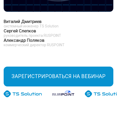
Миграция на альтернативные решения редко
проходит легко и без ошибок.
На практике компании сталкиваются с тем, что:
01
привычная архитектура не переносится напрямую
02
часть функций работает иначе или отсутствует
03
процессы безопасности начинают «сыпаться»
04
а нагрузка на ИТ и ИБ резко возрастает
На вебинаре эксперты TS Solution
и RUSPOINT разберут
основные
вопросы локализации и расскажут,
где именно возникают сложности
и как к ним подготовиться заранее