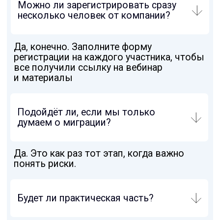
ОТПРАВИТЬ
РЕШЕНИЯ
TS Scan
TS Labs
SPANcheck
Аудит корпоративных данных DataCheck
Информационная безопасность
НАВИГАЦИЯ
Блог
Вендоры
Мероприятия
Связаться с директором