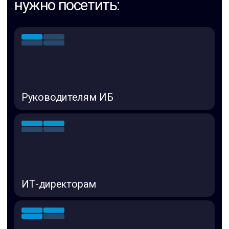
[04]
с распределённой сетью, сложными
сценариями доступа и сегментации
ЗАРЕГИСТРИРОВАТЬСЯ НА ВЕБИНАР
Если хотя бы один пункт про
вас — этот вебинар поможет
закрыть ключевые пробелы