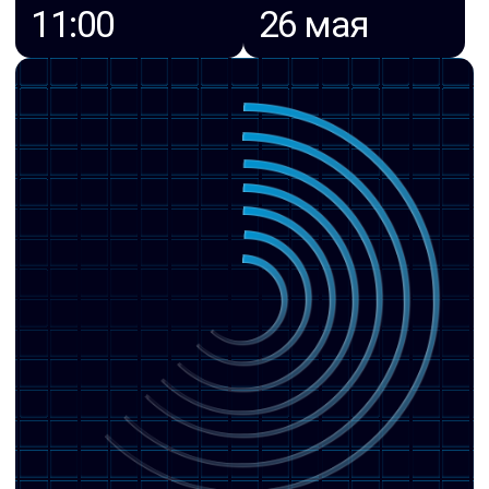
Виталий Дмитриев
системный инженер TS Solution
Сергей Слепков
руководитель проекта RUSPOINT
Александр Поляков
коммерческий директор RUSPOINT
ЗАРЕГИСТРИРОВАТЬСЯ НА ВЕБИНАР