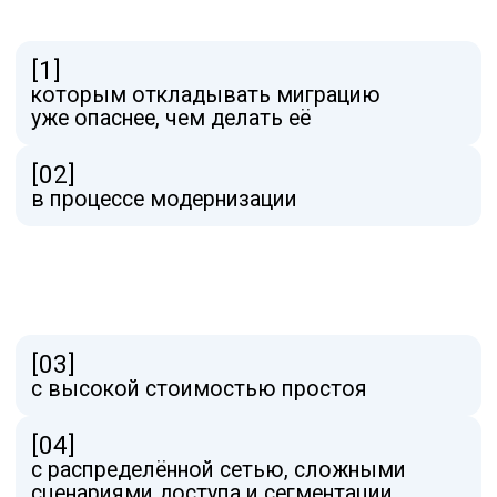
Да. Это как раз тот этап, когда важно
понять риски.
Будет ли практическая часть?
Да. Будет разбор реальных сценариев
и продуктовая часть.
Можно ли после
вебинара обсудить
свой запрос отдельно?
Да. После вебинара можно будет
обратиться к специалистам TS Solution
за консультацией и обсуждением своего
запроса.
Как принять участие
в розыгрыше приза?
Для участия в розыгрыше необходимо
быть активным слушателем