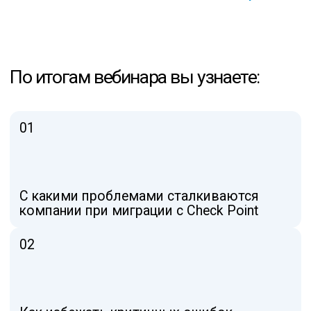
Функциональные возможности решений
RUSPOINT
05
Сценарии их применения
в инфраструктуре
В финале вебинара среди самых
внимательных зрителей будет разыгран
ценный приз от TS Solution
Кому обязательно