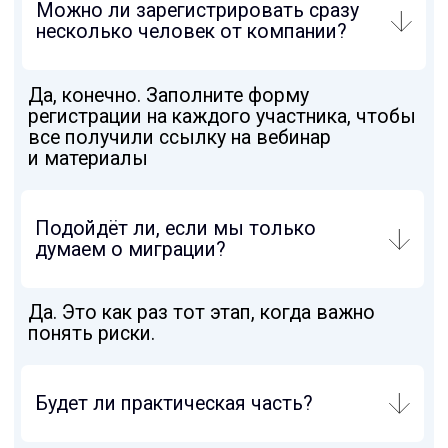
ОТПРАВИТЬ
РЕШЕНИЯ
TS Scan
TS Labs
SPANcheck
Аудит корпоративных данных DataCheck
Информационная безопасность
НАВИГАЦИЯ
Блог
Вендоры
Мероприятия
Связаться с директором