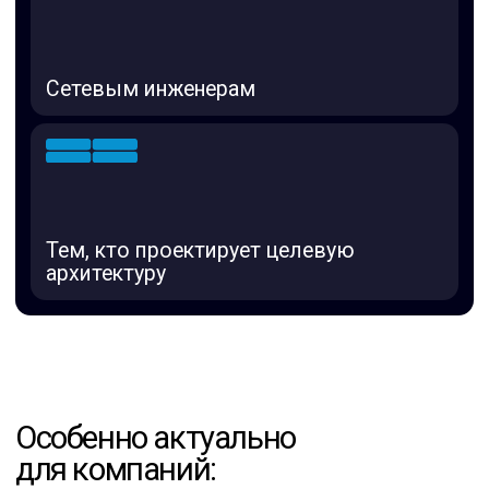
Часто задаваемые
вопросы (FAQ)
Будет ли запись вебинара?
Да, зарегистрированные участники
получат запись и материалы после
мероприятия.
Можно ли зарегистрировать сразу
несколько человек от компании?
Да, конечно. Заполните форму
регистрации на каждого участника, чтобы
все получили ссылку на вебинар
и материалы
Подойдёт ли, если мы только
думаем о миграции?