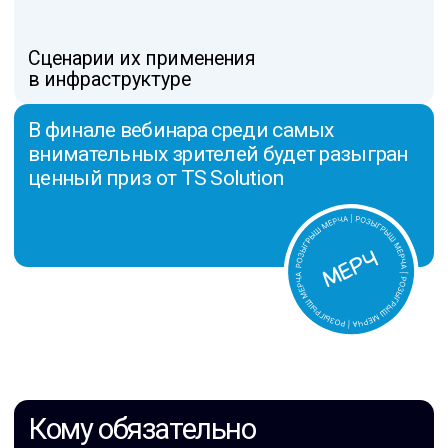
Тем, кто проектирует целевую
архитектуру
Особенно актуально
для компаний:
[1]
которым откладывать миграцию
уже опаснее, чем делать её
[02]
в процессе модернизации
[03]
с высокой стоимостью простоя