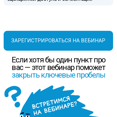
на протяжении всего вебинара. Условия
розыгрыша будут объявлены в начале
эфира.
Подберём и внедрим RusPoint
под требования вашей
инфраструктуры
Специалисты TS Solution помогут
выбрать оптимальную модель
RusPoint
Спроектируем архитектуру и внедрим
NGFW с учётом требований бизнеса
и регуляторов
ОСТАВИТЬ ЗАЯВКУ