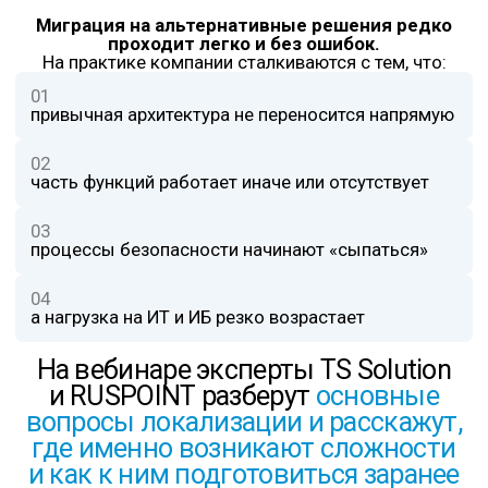
По итогам вебинара вы узнаете:
01
С какими проблемами сталкиваются
компании при миграции с Check Point
02
Как избежать критичных ошибок
при переходе
03
Как использовать проект
TS Rate
для самостоятельного сравнения
решений
04