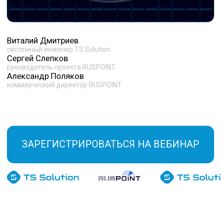
Миграция на альтернативные решения редко
проходит легко и без ошибок.
На практике компании сталкиваются с тем, что:
01
привычная архитектура не переносится напрямую
02
часть функций работает иначе или отсутствует
03
процессы безопасности начинают «сыпаться»
04
а нагрузка на ИТ и ИБ резко возрастает
На вебинаре эксперты TS Solution
и RUSPOINT разберут
основные
вопросы локализации и расскажут,
где именно возникают сложности
и как к ним подготовиться заранее