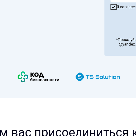
Я согласе
*Пожалуйс
@yandex, 
м вас присоединиться к