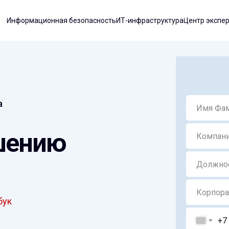
Информационная безопасность
ИТ-инфраструктура
Центр экспе
а
шению
бук
+7