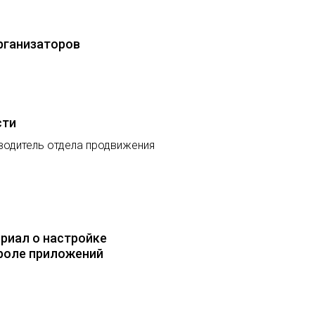
рганизаторов
сти
оводитель отдела продвижения
риал о настройке
троле приложений