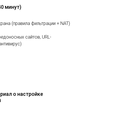
0 минут)
рана (правила фильтрации + NAT)
редоносных сайтов, URL-
антивирус)
риал о настройке
й