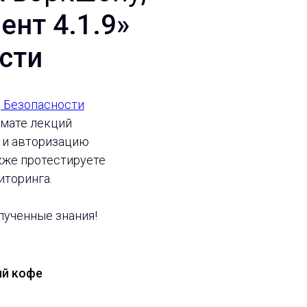
нт 4.1.9»
сти
 Безопасности
рмате лекций
н и авторизацию
акже протестируете
торинга.
лученные знания!
ый кофе