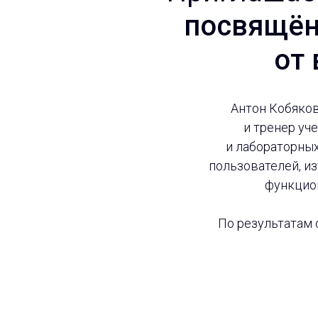
посвящён
от
Антон Кобяко
и тренер уч
и лабораторных
пользователей, из
функцио
По результатам 