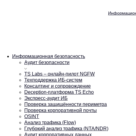
Информацион
Информационная безопасность
Аудит безопасности
TS Labs – онлайн-пилот NGFW
Техподдержка ИБ-cистем
Консалтинг и сопровождение
Deception-платформа TS Echo
Экспресс-аудит ИБ
Проверка защищённости периметра
Проверка корпоративной почты
OSINT
Анализ трафика (Flow)
Глубокий анализ трафика (NTA/NDR)
Аудит корпоративных данных