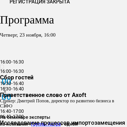
РЕГИСТРАЦИЯ ЗАКРЫТА
Программа
Четверг, 23 ноября, 16:00
16:00-16:30
16:00-16:30
Сбор гостей
00
16:30-16:40
ч.
16:30-16:40
д.
Приветственное слово от Axoft
00
Спикер: Дмитрий Попов, директор по развитию бизнеса в
м.
СЗФО
с.
16:40-17:00
16:40-17:00
На семинаре эксперты
Исследование процессов импортозамещения
из компании «
Группы Астра
» одной