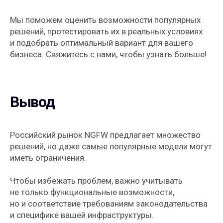
полезных материалов и событий.
Оставайтесь с нами на связи!
Мы поможем оценить возможности популярных
решений, протестировать их в реальных условиях
и подобрать оптимальный вариант для вашего
бизнеса. Свяжитесь с нами, чтобы узнать больше!
Ваша электронная почта
Вывод
Я согласен на обработку
персональных данных
Я согласен получать
полезную рассылк
у
Российский рынок NGFW предлагает множество
ОТПРАВИТЬ
решений, но даже самые популярные модели могут
иметь ограничения.
Чтобы избежать проблем, важно учитывать
не только функциональные возможности,
РЕШЕНИЯ
но и соответствие требованиям законодательства
TS Scan
и специфике вашей инфраструктуры.