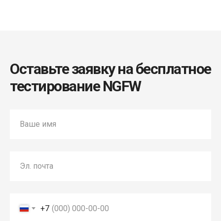
TS Labs
SPANcheck
Аудит корпоративных данных DataCheck
Информационная безопасность
Оставьте заявку на бесплатное
НАВИГАЦИЯ
тестирование NGFW
Блог
Вендоры
Мероприятия
Ваше имя
Связаться с директором
О КОМПАНИИ
Эл. почта
О компании
Контакты
Вакансии
+7
Стажировка