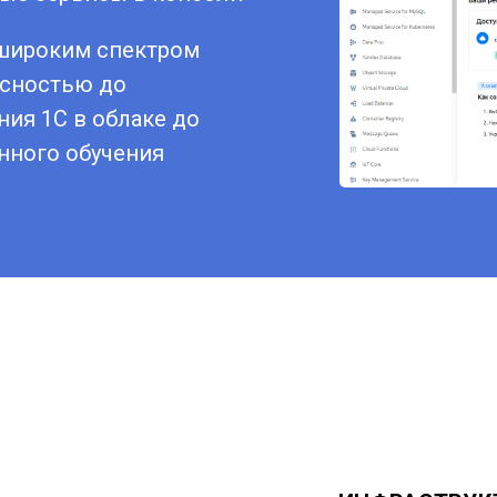
 широким спектром
асностью до
ния 1С в облаке до
нного обучения