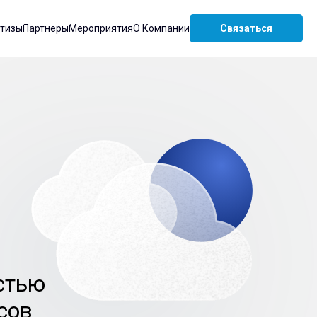
ртизы
Партнеры
Мероприятия
О Компании
Связаться
стью
сов