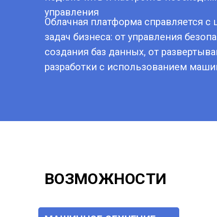
управления
Облачная платформа справляется с
задач бизнеса: от управления безоп
создания баз данных, от развертыва
разработки с использованием маши
ВОЗМОЖНОСТИ