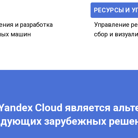
РЕСУРСЫ И У
ния и разработка
Управление ре
ных машин
сбор и визуал
Yandex Cloud является альт
едующих зарубежных решен