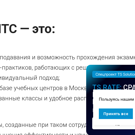
TC — это:
еподавания и возможность прохождения экзаме
практиков, работающих с решениями Positive T
ивидуальный подход;
TS RATE:
СР
базе учебных центров в Москве, Санкт-Петербу
И ЭКСПЕРТ
анные классы и удобное расположение учебн
Пользуясь нашим 
ПО ИБ-РЕШ
Рекомендации под
Принять все
Подробнее
, созданные при таком сотрудничестве — это
вышения эффективности и улучшения качества