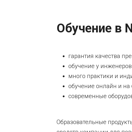
Обучение в N
гарантия качества пр
обучение у инженеров-
много практики и инд
обучение онлайн и на 
современные оборудов
Образовательные продукты
средств компании для по