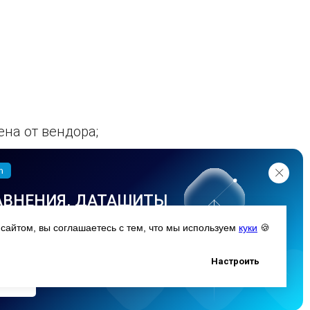
на от вендора;
echnologies;
АВНЕНИЯ, ДАТАШИТЫ
рге и Екатеринбурге;
НАЯ НАВИГАЦИЯ
ых центров.
сайтом, вы соглашаетесь с тем, что мы используем
куки
🍪
ЕНИЯМ
 ваш сценарий
Настроить
 надежное вложение
 работы специалистов