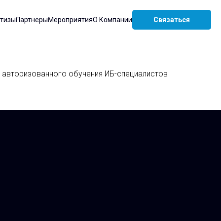
ртизы
Партнеры
Мероприятия
О Компании
Связаться
му авторизованного обучения ИБ-специалистов