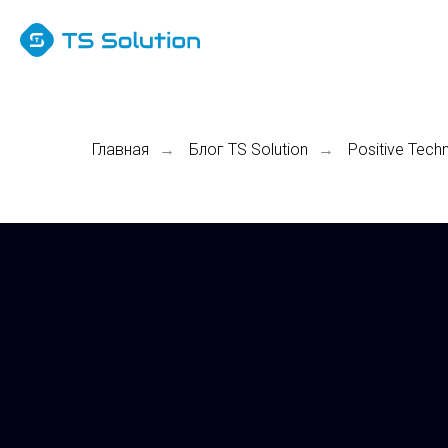
Главная
Блог TS Solution
Positive Tec
→
→